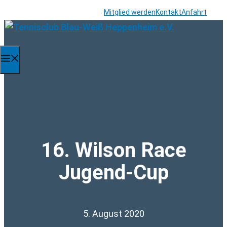
Zum
Mitglied werden
Kontakt
Anfahrt
Inhalt
springen
Menü
16. Wilson Race
Jugend-Cup
5. August 2020