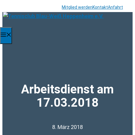
Zum
Mitglied werden
Kontakt
Anfahrt
Inhalt
springen
Menü
Arbeitsdienst am
17.03.2018
8. März 2018