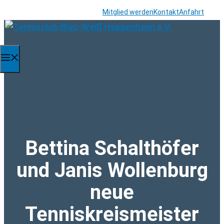
Zum
Mitglied werden
Kontakt
Anfahrt
Inhalt
springen
Menü
Bettina Schalthöfer
und Janis Wollenburg
neue
Tenniskreismeister