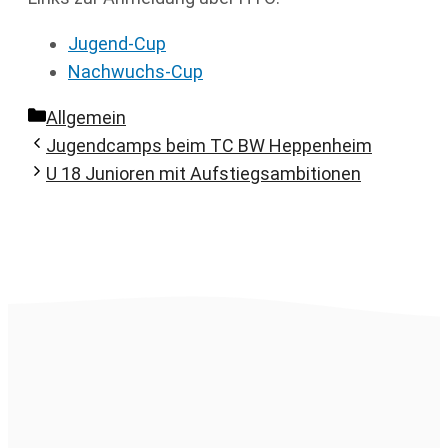
Jugend-Cup
Nachwuchs-Cup
Kategorien
Allgemein
Jugendcamps beim TC BW Heppenheim
U 18 Junioren mit Aufstiegsambitionen