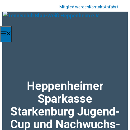
Zum
Mitglied werden
Kontakt
Anfahrt
Inhalt
springen
Menü
Heppenheimer
Sparkasse
Starkenburg Jugend-
Cup und Nachwuchs-