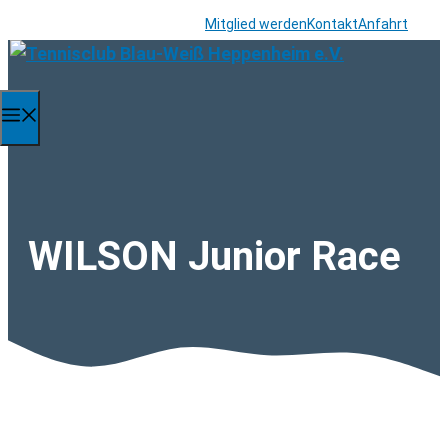
Zum
Mitglied werden
Kontakt
Anfahrt
Inhalt
springen
Menü
WILSON Junior Race