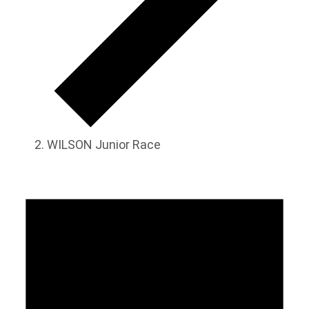
WILSON Junior Race
Veranstaltungen
für
28.
März
2025