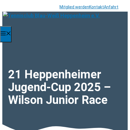
Zum
Mitglied werden
Kontakt
Anfahrt
Inhalt
springen
Menü
21 Heppenheimer
Jugend-Cup 2025 –
Wilson Junior Race