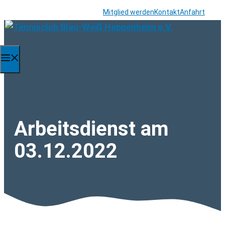
Zum
Mitglied werden
Kontakt
Anfahrt
Inhalt
springen
Menü
Arbeitsdienst am
03.12.2022