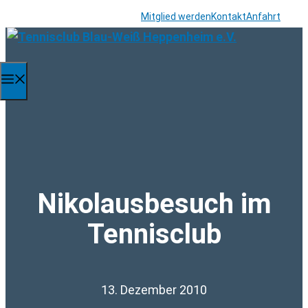
Zum
Mitglied werden
Kontakt
Anfahrt
Inhalt
springen
Menü
Nikolausbesuch im
Tennisclub
13. Dezember 2010