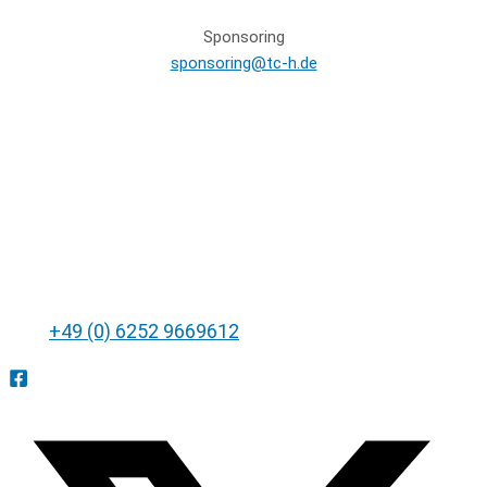
Sponsoring
sponsoring@tc-h.de
Tennisclub Blau-Weiß Heppenheim e. V.
In der Lahrbach 19
64646 Heppenheim
Tel.:
+49 (0) 6252 9669612