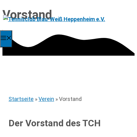
Vorstand
Zum
Mitglied werden
Kontakt
Anfahrt
Inhalt
springen
Menü
Startseite
»
Verein
»
Vorstand
Der Vorstand des TCH