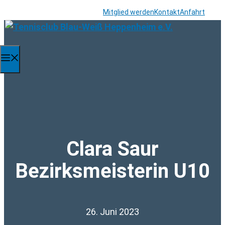
Zum
Mitglied werden
Kontakt
Anfahrt
Inhalt
springen
Menü
Clara Saur
Bezirksmeisterin U10
26. Juni 2023