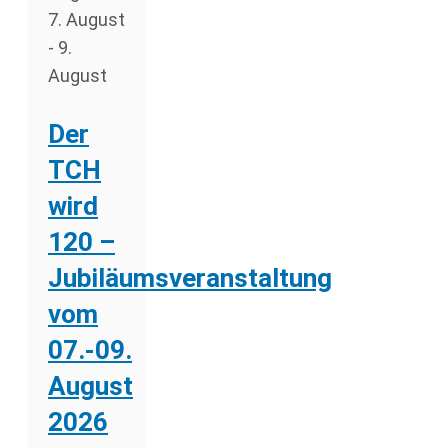
7. August
-
9.
August
Der
TCH
wird
120 –
Jubiläumsveranstaltung
vom
07.-09.
August
2026