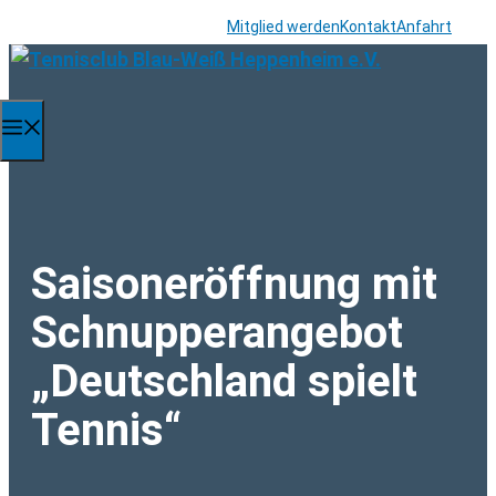
Zum
Mitglied werden
Kontakt
Anfahrt
Inhalt
springen
Menü
Saisoneröffnung mit
Schnupperangebot
„Deutschland spielt
Tennis“