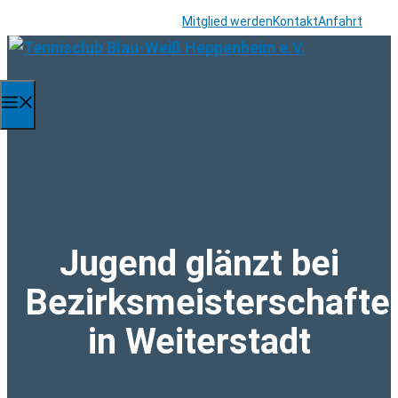
Zum
Mitglied werden
Kontakt
Anfahrt
Inhalt
springen
Menü
Jugend glänzt bei
Bezirksmeisterschafte
in Weiterstadt