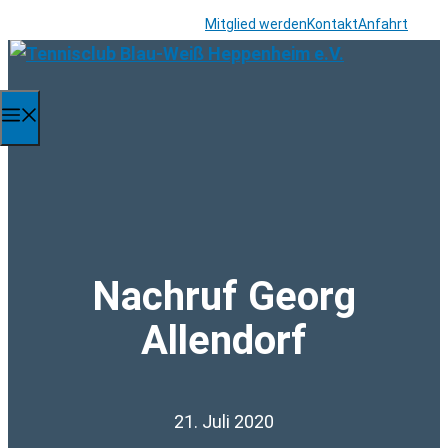
Zum
Mitglied werden
Kontakt
Anfahrt
Inhalt
springen
Menü
Nachruf Georg
Allendorf
21. Juli 2020